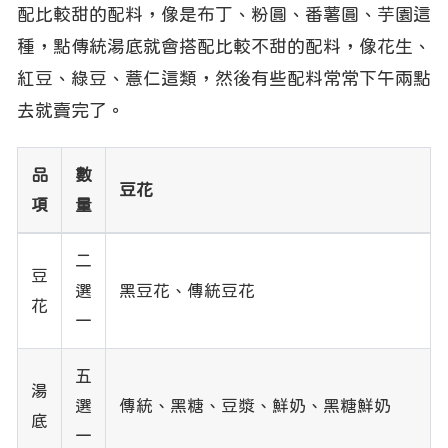
配比較甜的配料，像是布丁、粉圓、番薯圓、芋園這
種，點傳統湯底就會搭配比較不甜的配料，像花生、
紅豆、綠豆、薏仁這類，然後有些配料常常下午兩點
去就賣完了。
品
數
豆花
項
量
二
豆
選
黑豆花、傳統豆花
花
一
五
湯
選
傳統、黑糖、豆漿、鮮奶、黑糖鮮奶
底
一