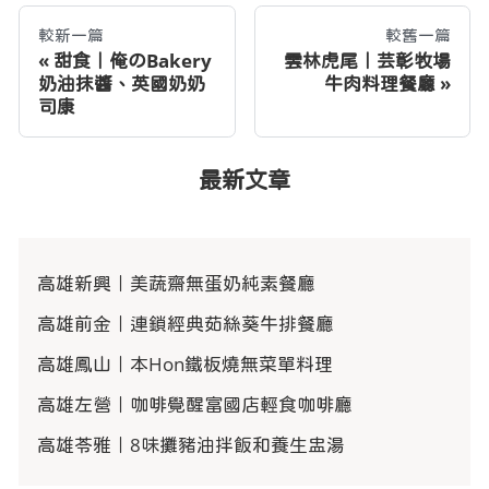
較新一篇
較舊一篇
甜食｜俺のBakery
雲林虎尾｜芸彰牧場
奶油抹醬、英國奶奶
牛肉料理餐廳
司康
最新文章
高雄新興｜美蔬齋無蛋奶純素餐廳
高雄前金｜連鎖經典茹絲葵牛排餐廳
高雄鳳山｜本Hon鐵板燒無菜單料理
高雄左營｜咖啡覺醒富國店輕食咖啡廳
高雄苓雅｜8味攤豬油拌飯和養生盅湯