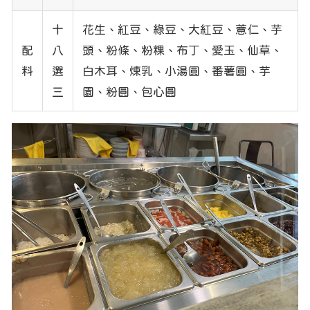
十
花生、紅豆、綠豆、大紅豆、薏仁、芋
配
八
頭、粉條、粉粿、布丁、愛玉、仙草、
料
選
白木耳、煉乳、小湯圓、番薯圓、芋
三
園、粉圓、包心圓