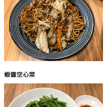
蝦醬空心菜