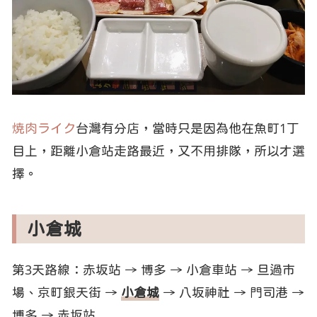
焼肉ライク
台灣有分店，當時只是因為他在魚町1丁
目上，距離小倉站走路最近，又不用排隊，所以才選
擇。
小倉城
第3天路線：赤坂站 → 博多 → 小倉車站 → 旦過市
場、京町銀天街 →
小倉城
→ 八坂神社 → 門司港 →
博多 → 赤坂站